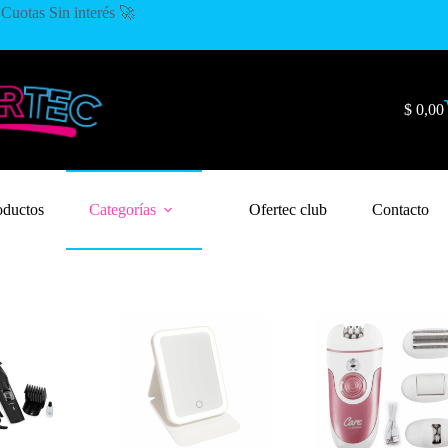
Cuotas Sin interés 🚀
$
0,00
oductos
Categorías
Ofertec club
Contacto