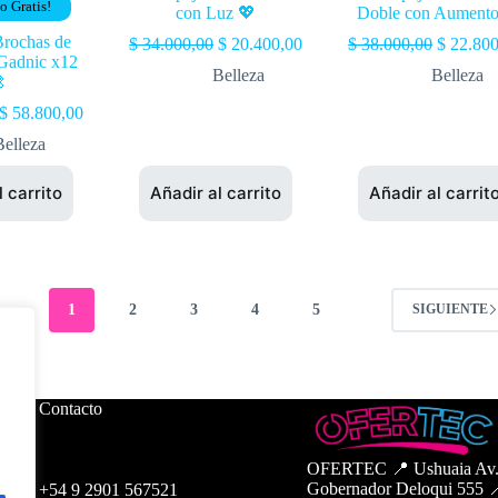
o Gratis!
con Luz 💖
Doble con Aument
Brochas de
$
34.000,00
$
20.400,00
$
38.000,00
$
22.800
 Gadnic x12
Belleza
Belleza

$
58.800,00
Belleza
l carrito
Añadir al carrito
Añadir al carrit
1
2
3
4
5
SIGUIENTE
Contacto
OFERTEC 📍 Ushuaia Av
Gobernador Deloqui 555 
+54 9 2901
567521