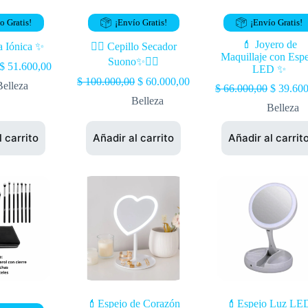
o Gratis!
¡Envío Gratis!
¡Envío Gratis!
💄 Joyero de
ra Iónica ✨
💁‍♀️ Cepillo Secador
Maquillaje con Esp
Suono✨💁‍♀️
$
51.600,00
LED ✨
$
100.000,00
$
60.000,00
Belleza
$
66.000,00
$
39.600
Belleza
Belleza
l carrito
Añadir al carrito
Añadir al carrit
💄Espejo de Corazón
💄Espejo Luz LE