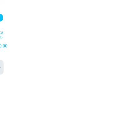
ca
✨
0,00
o