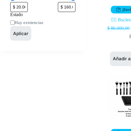
¡Enví
Estado
💁‍♀️ Bucle
Hay existencias
$
86.000,00
Aplicar
Añadir a