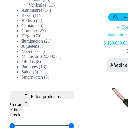
Vehículos
11
Auriculares
14
Bazar
11
¡Enví
Belleza
42
Camaras
5
✂️ Cor
Gammer
27
Inalámbric
Hogar
70
Iluminacion
21
$
100.000,00
Juguetes
7
Mascotas
1
Menos de $20.000
1
Ofertas
8
Añadir a
Parlantes
13
Salud
3
Smartwatch
3
Filtrar productos
Cerrar
Filtros
Precio