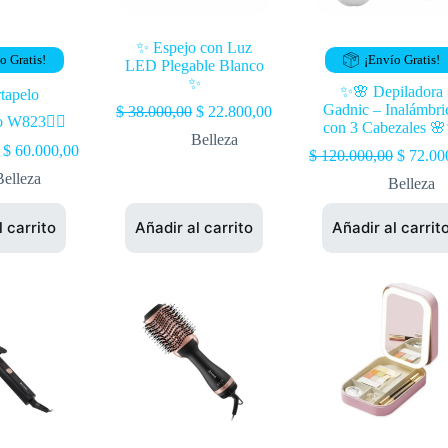
✨ Espejo con Luz
o Gratis!
¡Envío Gratis!
LED Plegable Blanco
✨
✨🌸 Depiladora
tapelo
Gadnic – Inalámbri
$
38.000,00
$
22.800,00
o W823💇‍♂️
con 3 Cabezales 
Belleza
$
60.000,00
$
120.000,00
$
72.00
Belleza
Belleza
l carrito
Añadir al carrito
Añadir al carrit