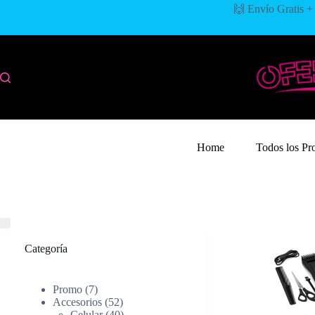
🙌 Envío Gratis + 
Home
Todos los Pr
Categoría
Promo
7
Accesorios
52
Celular
40