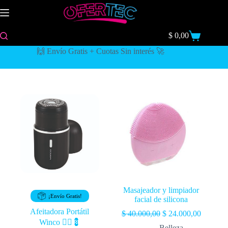
$
0,00
🙌 Envío Gratis + Cuotas Sin interés 🚀
Masajeador y limpiador
¡Envío Gratis!
facial de silicona
Afeitadora Portátil
$
40.000,00
$
24.000,00
Winco 🧔‍♂️💈
Belleza