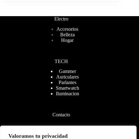
Electro
Accesorios
Belleza
Hogar
TECH
Gammer
Auriculares
Parlantes
Smartwatch
Iluminacion
Contacto
Valoramos tu privacidad
+54 9 2901
567521