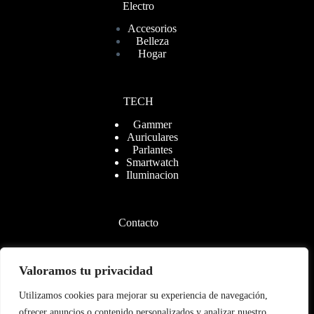
Electro
Accesorios
Belleza
Hogar
TECH
Gammer
Auriculares
Parlantes
Smartwatch
Iluminacion
Contacto
Valoramos tu privacidad
+54 9 2901
567521
Utilizamos cookies para mejorar su experiencia de navegación,
ofrecer anuncios o contenido personalizados y analizar nuestro