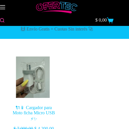
$
0,00
🙌 Envío Gratis + Cuotas Sin interés 🚀
🔌📱 Cargador para
Moto ficha Micro USB
⚡✨
$
7.000,00
$
4.200,00