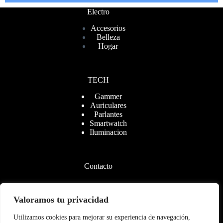
Electro
Accesorios
Belleza
Hogar
TECH
Gammer
Auriculares
Parlantes
Smartwatch
Iluminacion
Contacto
Valoramos tu privacidad
+54 9 2901
567521
Utilizamos cookies para mejorar su experiencia de navegación,