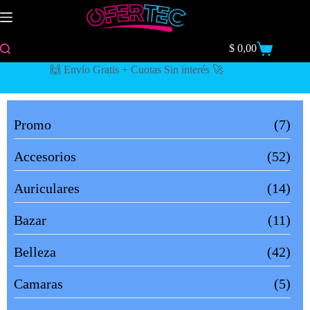
$
0,00
🙌 Envío Gratis + Cuotas Sin interés 🚀
Promo
(7)
Accesorios
(52)
Auriculares
(14)
Bazar
(11)
Belleza
(42)
Camaras
(5)