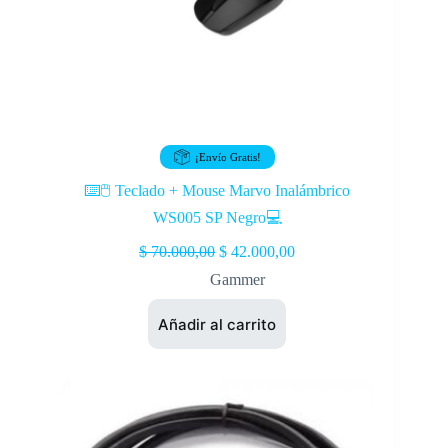
¡Envío Gratis!
⌨️🖱️ Teclado + Mouse Marvo Inalámbrico
WS005 SP Negro💻
$
70.000,00
$
42.000,00
Gammer
Añadir al carrito