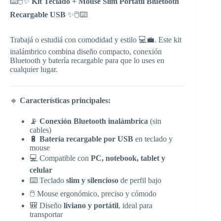
⌨️🖱️✨
Kit Teclado + Mouse Slim Portátil Bluetooth
Recargable USB
✨🖱️⌨️
Trabajá o estudiá con comodidad y estilo 💻💼. Este kit
inalámbrico combina diseño compacto, conexión
Bluetooth y batería recargable para que lo uses en
cualquier lugar.
🔹
Características principales:
📡
Conexión Bluetooth inalámbrica
(sin
cables)
🔋
Batería recargable por USB
en teclado y
mouse
💻 Compatible con
PC, notebook, tablet y
celular
⌨️ Teclado
slim y silencioso
de perfil bajo
🖱️ Mouse ergonómico, preciso y cómodo
🎒 Diseño
liviano y portátil
, ideal para
transportar