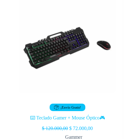
¡Envío Gratis!
⌨️ Teclado Gamer + Mouse Óptico🎮
$
120.000,00
$
72.000,00
Gammer