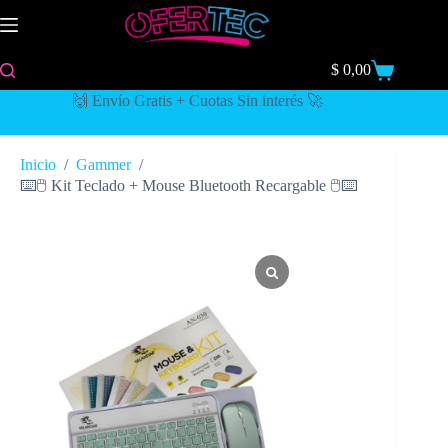
$
0,00
🙌 Envío Gratis + Cuotas Sin interés 🚀
Inicio
/
Gammer
/
⌨️🖱️ Kit Teclado + Mouse Bluetooth Recargable 🖱️⌨️