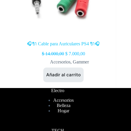
🎧🔌 Cable para Auriculares PS4 🔌🎧
$
14.000,00
$
7.000,00
Accesorios
,
Gammer
Añadir al carrito
Electro
Accesorios
Belleza
Hogar
TECH