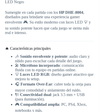
LED Negro
Sumergite en cada partida con los
HP DHE-8004
,
diseñados para brindarte una experiencia gamer
envolvente 🎮. Su estilo moderno con luces LED 💡 y
su sonido potente hacen que cada juego se sienta más
real e intenso.
🔥 Características principales
🎶
Sonido envolvente y potente
: audio claro y
nítido para escuchar cada detalle del juego.
🎤
Micrófono incorporado
: comunicación
fluida con tu equipo en partidas online.
💡
Luces LED RGB
: diseño gamer atractivo que
mejora tu setup.
🎧
Formato Over-Ear
: cubre toda la oreja para
mayor comodidad y aislamiento del ruido.
🔌
Conectividad dual
: jack 3.5 mm + USB
(para iluminación).
🎮
Compatibilidad amplia
: PC, PS4, Xbox,
notebooks y más.